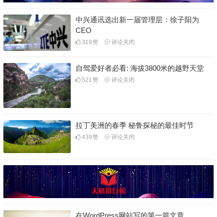
中兴通讯选出新一届管理层：徐子阳为
CEO
319
赞
评论关闭
自驾爱好者必看: 海拔3800米的越野天堂
521
赞
评论关闭
拉丁美洲的春季 秘鲁探秘的最佳时节
439
赞
评论关闭
在WordPress网站写的第一篇文章