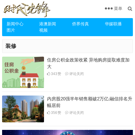
菜单
新闻中心
港澳新闻
侨界传真
华媒联播
图片
视频
装修
住房公积金政策收紧 异地购房提取难度加
大
343
赞
评论关闭
内房股20强半年销售额破2万亿:融信排名升
幅居前
356
赞
评论关闭