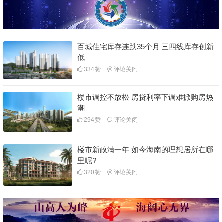
百城住宅库存连跌35个月 三四线库存创新
低
334
赞
评论关闭
楼市调控不放松 房贷利率下调难掀购房热
潮
294
赞
评论关闭
楼市新政满一年 如今海南的理想居所在哪
里呢?
320
赞
评论关闭