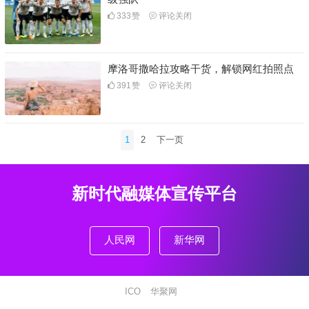
333
赞
评论关闭
摩洛哥撒哈拉攻略干货，解锁网红拍照点
391
赞
评论关闭
文
1
2
下一页
章
分
页
新时代融媒体宣传平台
人民网
新华网
ICO
华聚网