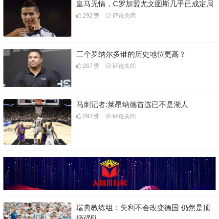
皇马无情，C罗加盟尤文图斯几乎已成定局
292
赞
评论关闭
三个罗纳尔多谁的历史地位更高？
267
赞
评论关闭
马刺记者:莱昂纳德首选已不是湖人
293
赞
评论关闭
瑞典教练组：失利不会改变德国 仍然是顶
级强队