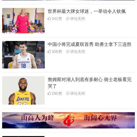
世界杯最大牌女球迷，一举动令人钦佩
342
赞
评论关闭
中国小将完成夏联首秀 助勇士拿下三连胜
306
赞
评论关闭
詹姆斯对湖人到底有多耐心 骑士老板看完
哭了
290
赞
评论关闭