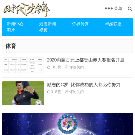
菜单
新闻中心
港澳新闻
侨界传真
华媒联播
图片
视频
体育
2020内蒙古元上都贵由赤大赛报名开启
181
赞
评论关闭
励志的C罗: 比你成功的人都比你努力
318
赞
评论关闭