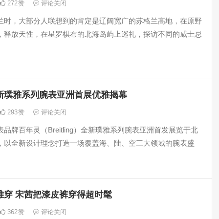
272
赞
评论关闭
兰时，大部分人联想到的肯定是辽阔宽广的苏格兰高地，在原野
，释放天性，在星罗棋布的北海岛屿上巡礼，探访不同的威士忌
新璞雅系列腕表亚洲首展优雅揭幕
293
赞
评论关闭
品牌百年灵（Breitling）全新璞雅系列腕表亚洲首发展览于北
，以全新设计理念打造一场覆盖海、陆、空三大领域的腕表盛
难穿 宋茜把漆皮裤穿得超时髦
362
赞
评论关闭