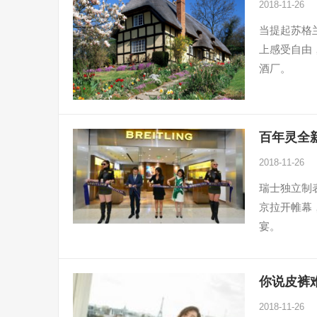
2018-11-26
当提起苏格
上感受自由
酒厂。
百年灵全
2018-11-26
瑞士独立制表
京拉开帷幕
宴。
你说皮裤
2018-11-26