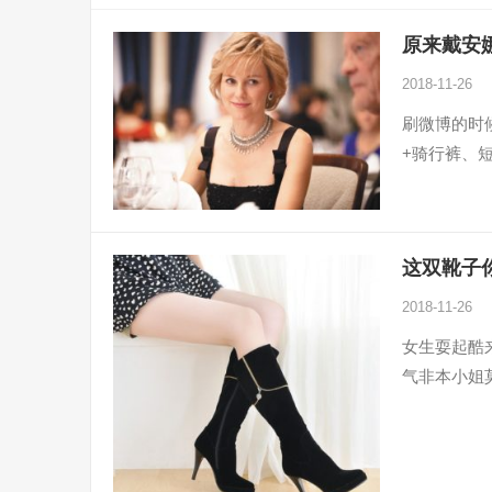
原来戴安
2018-11-26
刷微博的时
+骑行裤、
这双靴子
2018-11-26
女生耍起酷
气非本小姐莫