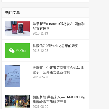
播
上
放
/
器
下
热门文章
箭
头
苹果新品iPhone 9即将发布 颜值和
键
配置有惊喜
来
2018-11-13
增
高
从微信7.0看张小龙思想的嬗变
或
2018-12-25
降
低
音
天眼查、企查查等商查平台钻法律
量。
空子，公开贩卖企业信息
2020-05-07
拥抱梦想 共赢未来—-H-MODEL福
建鳌峰东百旗舰店开业
2021-08-29