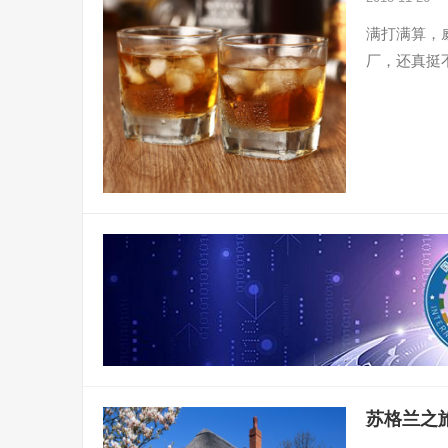
满打满算，
厂，还真挺
苏格兰之