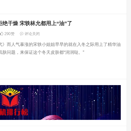
拒绝干燥 宋轶林允都用上“油”了
290
赞
评论关闭
代》而人气暴涨的宋轶小姐姐早早的就在入冬之际用上了精华油
肌肤问题，来保证这个冬天皮肤都“润润哒。”