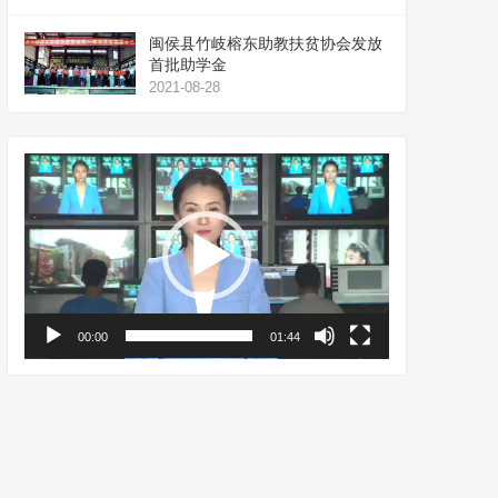
闽侯县竹岐榕东助教扶贫协会发放
首批助学金
2021-08-28
视
频
播
放
器
00:00
01:44