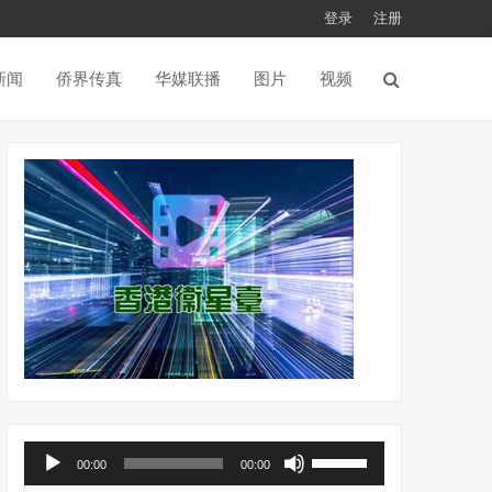
登录
注册
新闻
侨界传真
华媒联播
图片
视频
音
使
00:00
00:00
频
用