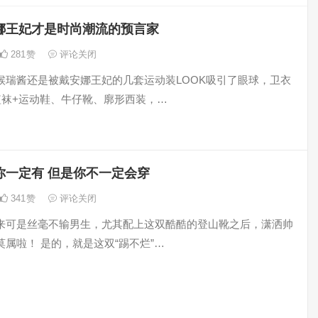
娜王妃才是时尚潮流的预言家
281
赞
评论关闭
候瑞酱还是被戴安娜王妃的几套运动装LOOK吸引了眼球，卫衣
短袜+运动鞋、牛仔靴、廓形西装，…
你一定有 但是你不一定会穿
341
赞
评论关闭
来可是丝毫不输男生，尤其配上这双酷酷的登山靴之后，潇洒帅
属啦！ 是的，就是这双“踢不烂”…