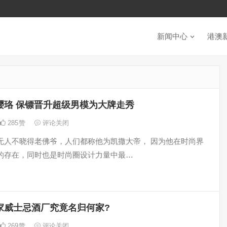
新闻中心
港澳
璎珞 保镖晋升超级男模为大牌走秀
285
赞
评论关闭
无人不晓得老佛爷，人们都称他为凯撒大帝， 因为他在时尚界
的存在，同时也是时尚圈设计力量中最…
家威士忌酒厂究竟名归何家?
269
赞
评论关闭