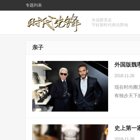
专题列表
永远跟党走
守好新时代舆论阵地
亲子
外国版魏
2018-11-26
现在时尚圈
有独步天下
史上第一
2018-11-26