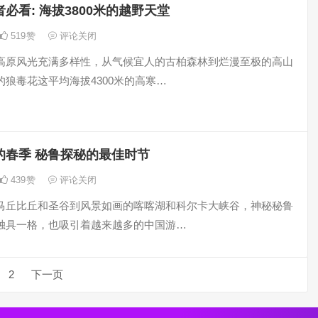
必看: 海拔3800米的越野天堂
519
赞
评论关闭
高原风光充满多样性，从气候宜人的古柏森林到烂漫至极的高山
的狼毒花这平均海拔4300米的高寒…
的春季 秘鲁探秘的最佳时节
439
赞
评论关闭
马丘比丘和圣谷到风景如画的喀喀湖和科尔卡大峡谷，神秘秘鲁
独具一格，也吸引着越来越多的中国游…
2
下一页