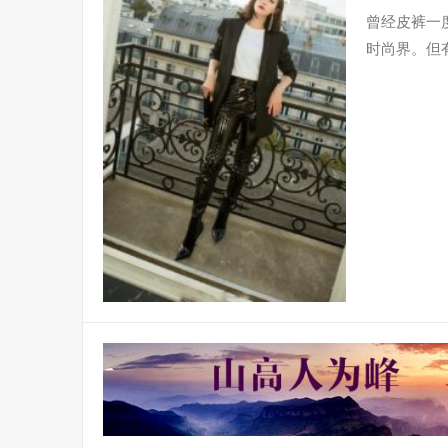
曾经皮裤一
时尚界。但