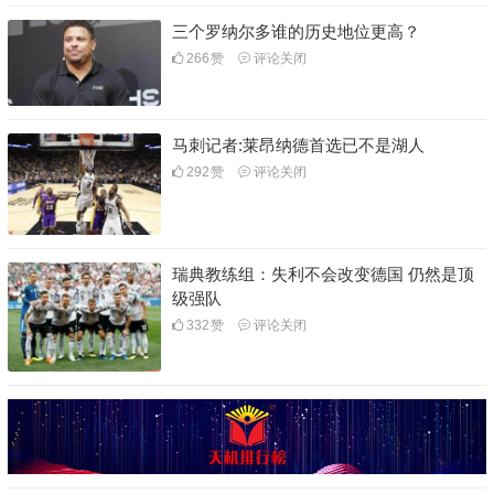
三个罗纳尔多谁的历史地位更高？
266
赞
评论关闭
马刺记者:莱昂纳德首选已不是湖人
292
赞
评论关闭
瑞典教练组：失利不会改变德国 仍然是顶
级强队
332
赞
评论关闭