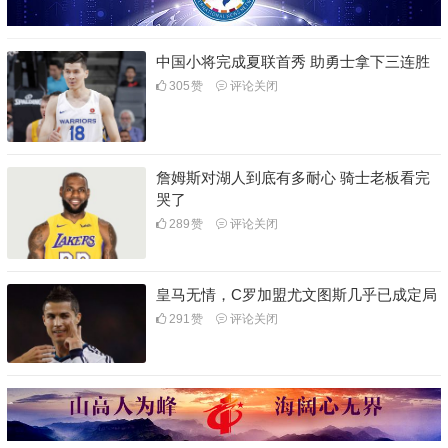
中国小将完成夏联首秀 助勇士拿下三连胜
305
赞
评论关闭
詹姆斯对湖人到底有多耐心 骑士老板看完
哭了
289
赞
评论关闭
皇马无情，C罗加盟尤文图斯几乎已成定局
291
赞
评论关闭