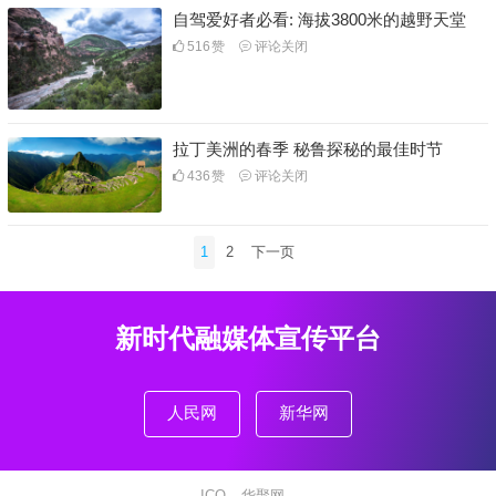
自驾爱好者必看: 海拔3800米的越野天堂
516
赞
评论关闭
拉丁美洲的春季 秘鲁探秘的最佳时节
436
赞
评论关闭
文
1
2
下一页
章
分
页
新时代融媒体宣传平台
人民网
新华网
ICO
华聚网