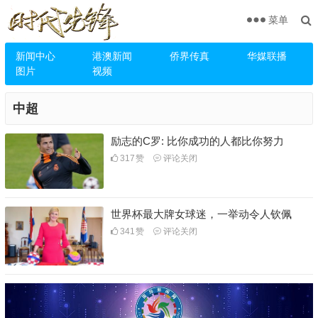
菜单
新闻中心
港澳新闻
侨界传真
华媒联播
图片
视频
中超
励志的C罗: 比你成功的人都比你努力
317
赞
评论关闭
世界杯最大牌女球迷，一举动令人钦佩
341
赞
评论关闭