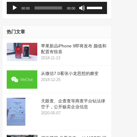
音
使
00:00
00:00
频
用
播
上
放
/
器
下
热门文章
箭
头
苹果新品iPhone 9即将发布 颜值和
键
配置有惊喜
来
2018-11-13
增
高
从微信7.0看张小龙思想的嬗变
或
2018-12-25
降
低
音
天眼查、企查查等商查平台钻法律
量。
空子，公开贩卖企业信息
2020-05-07