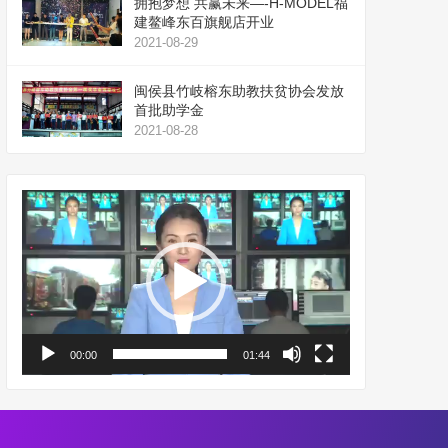
拥抱梦想 共赢未来—-H-MODEL福
建鳌峰东百旗舰店开业
2021-08-29
闽侯县竹岐榕东助教扶贫协会发放
首批助学金
2021-08-28
视
频
播
放
器
00:00
01:44