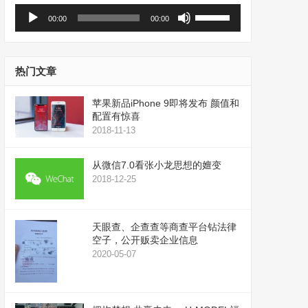
音
使
00:00
00:00
频
用
播
上
放
/
器
下
热门文章
箭
头
苹果新品iPhone 9即将发布 颜值和
键
配置有惊喜
来
2018-11-13
增
高
从微信7.0看张小龙思想的嬗变
或
2018-12-25
降
低
音
天眼查、企查查等商查平台钻法律
量。
空子，公开贩卖企业信息
2020-05-07