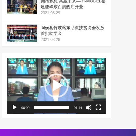
拥抱梦想 共赢未来—-H-MODEL福
建鳌峰东百旗舰店开业
2021-08-29
闽侯县竹岐榕东助教扶贫协会发放
首批助学金
2021-08-28
视
频
播
放
器
00:00
01:44