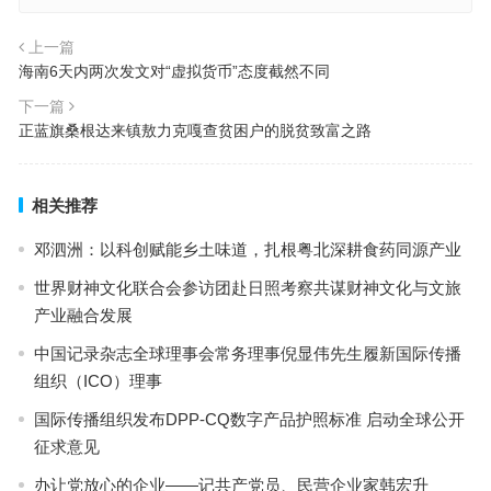
上一篇
海南6天内两次发文对“虚拟货币”态度截然不同
下一篇
正蓝旗桑根达来镇敖力克嘎查贫困户的脱贫致富之路
相关推荐
邓泗洲：以科创赋能乡土味道，扎根粤北深耕食药同源产业
世界财神文化联合会参访团赴日照考察共谋财神文化与文旅
产业融合发展
中国记录杂志全球理事会常务理事倪显伟先生履新国际传播
组织（ICO）理事
国际传播组织发布DPP-CQ数字产品护照标准 启动全球公开
征求意见
办让党放心的企业——记共产党员、民营企业家韩宏升