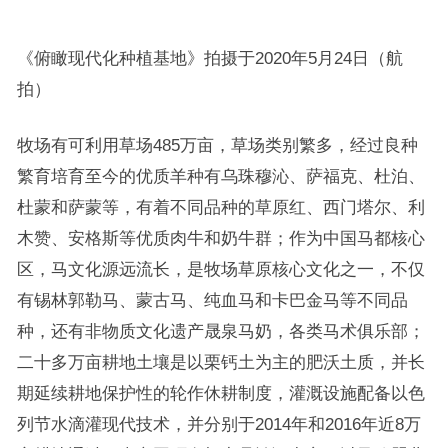
《俯瞰现代化种植基地》拍摄于2020年5月24日（航
拍）
牧场有可利用草场485万亩，草场类别繁多，经过良种
繁育培育至今的优质羊种有乌珠穆沁、萨福克、杜泊、
杜蒙和萨蒙等，有着不同品种的草原红、西门塔尔、利
木赞、安格斯等优质肉牛和奶牛群；作为中国马都核心
区，马文化源远流长，是牧场草原核心文化之一，不仅
有锡林郭勒马、蒙古马、纯血马和卡巴金马等不同品
种，还有非物质文化遗产晟泉马奶，各类马术俱乐部；
二十多万亩耕地土壤是以栗钙土为主的肥沃土质，并长
期延续耕地保护性的轮作休耕制度，灌溉设施配备以色
列节水滴灌现代技术，并分别于2014年和2016年近8万