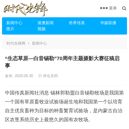
菜单
新闻中心
港澳新闻
侨界传真
华媒联播
图片
视频
时代先锋网
新闻中心
“生态草原—白音锡勒”70周年主题摄影大赛征稿启
事
发布: 2020-05-30
评论关闭
中国传真新闻社消息 锡林郭勒盟白音锡勒牧场是我国第
一个国有草原畜牧业试验场诞生地和我国第一个以培育
自主优良畜种为目标的种畜繁育试验场，是内蒙古自治
区农垦系统历史上最悠久的国有农牧场。