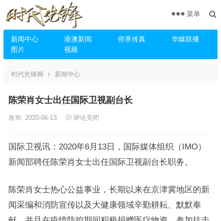
菜单
新闻中心
港澳新闻
侨界传真
华媒联播
图片
视频
时代先锋网
新闻中心
陈荣肖女士出任国际卫视副台长
发布: 2020-06-13
评论关闭
国际卫视讯：2020年6月13日，国际媒体组织（IMO）
新闻部聘任陈荣肖女士出任国际卫视副台长职务。
陈荣肖女士热心公益事业，长期以来在京津冀地区的新
闻采编和消防宣传以及大健康领域辛勤耕耘、默默奉
献。并且在疫情防控期间积极捐赠医疗物资、参加抗击