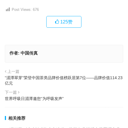
Post Views:
676
125
赞
作者:
中国传真
上一篇
“湄潭翠芽”荣登中国茶类品牌价值榜跃居第7位——品牌价值114.23
亿元
下一篇
世界呼吸日湄潭邀您“为呼吸发声”
相关推荐