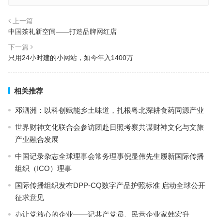
上一篇
中国茶礼新空间——打造品牌网红店
下一篇
只用24小时建的小网站，如今年入1400万
相关推荐
邓泗洲：以科创赋能乡土味道，扎根粤北深耕食药同源产业
世界财神文化联合会参访团赴日照考察共谋财神文化与文旅
产业融合发展
中国记录杂志全球理事会常务理事倪显伟先生履新国际传播
组织（ICO）理事
国际传播组织发布DPP-CQ数字产品护照标准 启动全球公开
征求意见
办让党放心的企业——记共产党员、民营企业家韩宏升