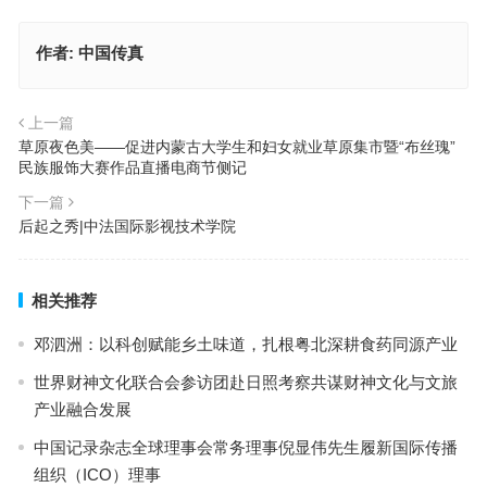
作者:
中国传真
上一篇
草原夜色美——促进内蒙古大学生和妇女就业草原集市暨“布丝瑰”
民族服饰大赛作品直播电商节侧记
下一篇
后起之秀|中法国际影视技术学院
相关推荐
邓泗洲：以科创赋能乡土味道，扎根粤北深耕食药同源产业
世界财神文化联合会参访团赴日照考察共谋财神文化与文旅
产业融合发展
中国记录杂志全球理事会常务理事倪显伟先生履新国际传播
组织（ICO）理事