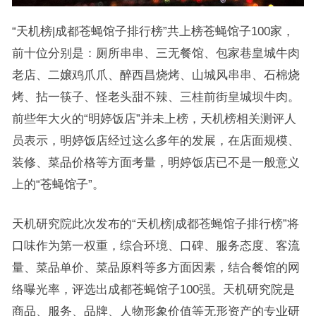
“天机榜|成都苍蝇馆子排行榜”共上榜苍蝇馆子100家，
前十位分别是：厕所串串、三无餐馆、包家巷皇城牛肉
老店、二嬢鸡爪爪、醉西昌烧烤、山城风串串、石棉烧
烤、拈一筷子、怪老头甜不辣、三桂前街皇城坝牛肉。
前些年大火的“明婷饭店”并未上榜，天机榜相关测评人
员表示，明婷饭店经过这么多年的发展，在店面规模、
装修、菜品价格等方面考量，明婷饭店已不是一般意义
上的“苍蝇馆子”。
天机研究院此次发布的“天机榜|成都苍蝇馆子排行榜”将
口味作为第一权重，综合环境、口碑、服务态度、客流
量、菜品单价、菜品原料等多方面因素，结合餐馆的网
络曝光率，评选出成都苍蝇馆子100强。天机研究院是
商品、服务、品牌、人物形象价值等无形资产的专业研