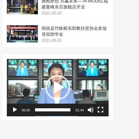
拥抱梦想 共赢未来—-H-MODEL福
建鳌峰东百旗舰店开业
2021-08-29
闽侯县竹岐榕东助教扶贫协会发放
首批助学金
2021-08-28
视
频
播
放
器
00:00
01:44