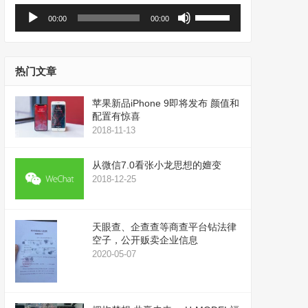
音
使
00:00
00:00
频
用
播
上
放
/
器
下
热门文章
箭
头
苹果新品iPhone 9即将发布 颜值和
键
配置有惊喜
来
2018-11-13
增
高
从微信7.0看张小龙思想的嬗变
或
2018-12-25
降
低
音
天眼查、企查查等商查平台钻法律
量。
空子，公开贩卖企业信息
2020-05-07