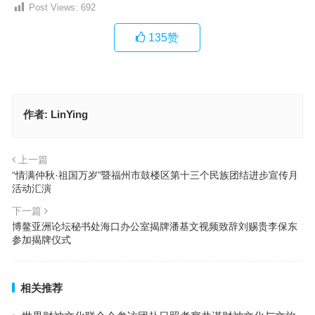
Post Views:
692
135
赞
作者:
LinYing
上一篇
“情满仲秋·祖国万岁”暨福州市鼓楼区第十三个民族团结进步宣传月
活动汇演
下一篇
博鳌亚洲论坛秘书处海口办公室揭牌潘基文视频致辞刘赐贵李保东
参加揭牌仪式
相关推荐