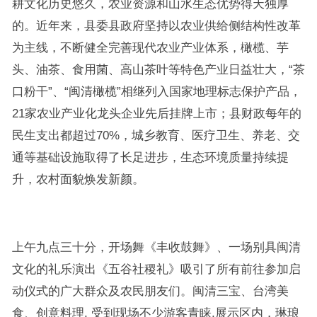
耕文化历史悠久，农业资源和山水生态优势得天独厚
的。近年来，县委县政府坚持以农业供给侧结构性改革
为主线，不断健全完善现代农业产业体系，橄榄、芋
头、油茶、食用菌、高山茶叶等特色产业日益壮大，“茶
口粉干”、“闽清橄榄”相继列入国家地理标志保护产品，
21家农业产业化龙头企业先后挂牌上市；县财政每年的
民生支出都超过70%，城乡教育、医疗卫生、养老、交
通等基础设施取得了长足进步，生态环境质量持续提
升，农村面貌焕发新颜。
上午九点三十分，开场舞《丰收鼓舞》、一场别具闽清
文化的礼乐演出《五谷社稷礼》吸引了所有前往参加启
动仪式的广大群众及农民朋友们。闽清三宝、台湾美
食、创意料理, 受到现场不少游客青睐,展示区内，琳琅