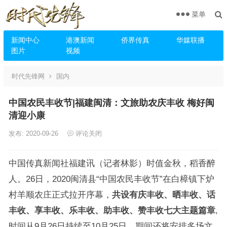
菜单
新闻中心
港澳新闻
侨界传真
华媒联播
图片
视频
时代先锋网
国内
中国农民丰收节|福建闽清：文旅助农庆丰收 梅好闽
清迎小康
发布: 2020-09-26
评论关闭
中国传真新闻社福建讯（记者林影）时值金秋，稻香醉
人。26日，2020闽清县“中国农民丰收节”在白樟镇下炉
村羊顺农庄正式拉开序幕，
共设有庆丰收、晒丰收、话
丰收、享丰收、乐丰收、助丰收、赞丰收七大主题篇章
,
时间从9月26日持续至10月25日，期间还将安排多场文