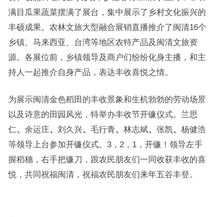
满目瓜果蔬菜摆满了展台，集中展示了乡村文化振兴的
丰硕成果。农林文旅大型融合展销直播推介了闽清16个
乡镇、马来西亚、台湾等地区农特产品及闽清文旅资
源。各展位前，乡镇领导及商户们纷纷化身主播，和主
持人一起推介自身产品，表达丰收喜悦之情。
为展示闽清金色稻田的丰收景象和生机勃勃的劳动场景
以及诗意的田园风光，特举办丰收节开镰仪式。兰思
仁
、
余运庄
、
刘久兴
、
毛行青
、
林志斌
、
张凯
、
杨健浩
等领导上台参加开镰仪式。3，2，1，开镰！领导左手
握稻穗，右手把镰刀，跟农民朋友们一同收获丰收的喜
悦，共同祝福闽清，祝福农民朋友们来年五谷丰登。