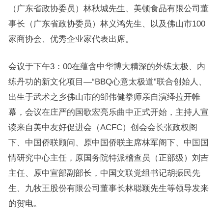
（广东省政协委员）林秋城先生、美顿食品有限公司董
事长（广东省政协委员）林义鸿先生、以及佛山市100
家商协会、优秀企业家代表出席。
会议于下午3：00在蕴含中华博大精深的外练太极、内
练丹功的新文化项目—“BBQ心意太极道”联合创始人、
出生于武术之乡佛山市的邹伟健拳师亲自演绎拉开帷
幕，会议在庄严的国歌宏亮乐曲中正式开始，主持人宣
读来自美中友好促进会（ACFC）创会会长张政权阁
下、中国侨联顾问、原中国侨联主席林军阁下、中国国
情研究中心主任，原国务院特派稽查员（正部级）刘吉
主任、原中宣部副部长，中国文联党组书记胡振民先
生、九牧王股份有限公司董事长林聪颖先生等领导发来
的贺电。