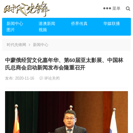
菜单
新闻中心
港澳新闻
侨界传真
华媒联播
图片
视频
时代先锋网
新闻中心
中蒙俄经贸文化嘉年华、第60届亚太影展、中国林
氏总商会启动新闻发布会隆重召开
发布: 2020-11-16
评论关闭