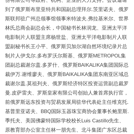
份有限公司等政府、机构、企业的大力支持。会议邀请
到了俄罗斯布里亚特共和国副总理拜尔.茨里诺夫、俄罗
斯联邦驻广州总领事馆领事米特波夫.弗拉基米尔、世界
林氏总商会副总会长，中国秘书长林润龙、亚洲太平洋
电影制片人联盟主席杨世盐、亚洲太平洋电影制片人联
盟副秘书长王小平、俄罗斯贝加尔湖自然环境纪录片总
制片人伊戈尔.多布罗沃尔斯基、俄罗斯METROPOL集
团副总裁谢尔盖.多罗什、俄罗斯BAIKALIKA集团国际总
裁伊万.谢维廖夫、俄罗斯BAIKALIKA集团东南亚区域总
裁谢尔盖.莫祖列夫、俄罗斯经济特区投资运营副总裁罗
曼.皮萨雷夫、罗斯皇家有限公司创始人兼首席执行官，
前俄罗斯远东投资与贸易发展局驻华代表处主任维克托.
基普里亚诺夫、BBQ国际玉器珠宝商协会董事长鲍里斯.
季托夫、美国佛蒙特国际学校校长Luis Castillo先生、
原教育部办公室主任林一朋先生、北斗集团广东区总裁