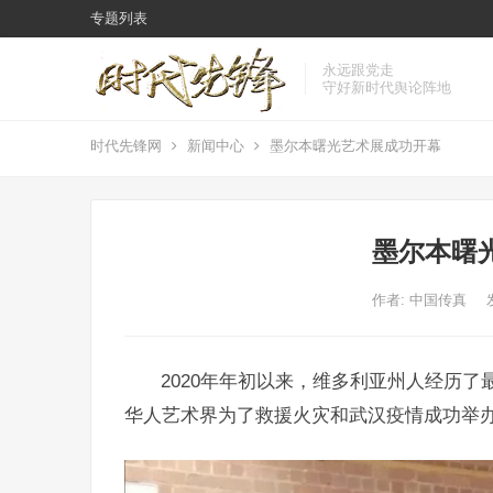
专题列表
永远跟党走
守好新时代舆论阵地
时代先锋网
新闻中心
墨尔本曙光艺术展成功开幕
墨尔本曙
作者:
中国传真
2020年年初以来，维多利亚州人经历
华人艺术界为了救援火灾和武汉疫情成功举