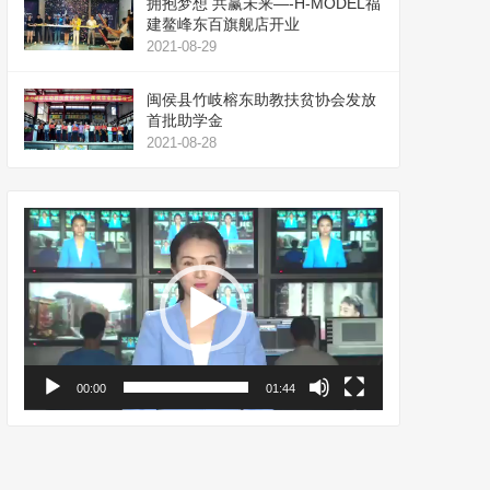
拥抱梦想 共赢未来—-H-MODEL福
建鳌峰东百旗舰店开业
2021-08-29
闽侯县竹岐榕东助教扶贫协会发放
首批助学金
2021-08-28
视
频
播
放
器
00:00
01:44