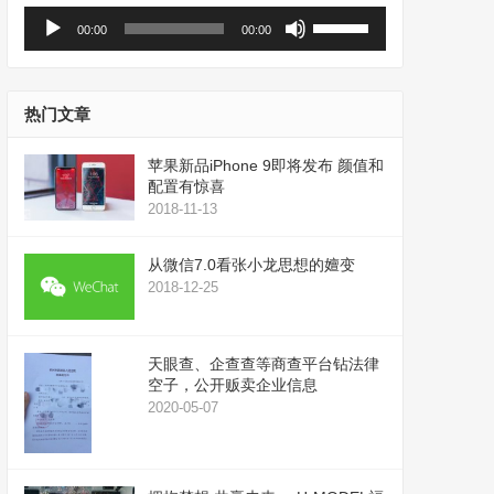
音
使
00:00
00:00
频
用
播
上
放
/
器
下
热门文章
箭
头
苹果新品iPhone 9即将发布 颜值和
键
配置有惊喜
来
2018-11-13
增
高
从微信7.0看张小龙思想的嬗变
或
2018-12-25
降
低
音
天眼查、企查查等商查平台钻法律
量。
空子，公开贩卖企业信息
2020-05-07