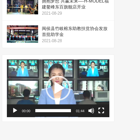
拥抱梦想 共赢未来—-H-MODEL福
建鳌峰东百旗舰店开业
2021-08-29
闽侯县竹岐榕东助教扶贫协会发放
首批助学金
2021-08-28
视
频
播
放
器
00:00
01:44