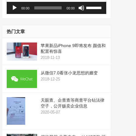
音
使
00:00
00:00
频
用
播
上
放
/
器
下
热门文章
箭
头
苹果新品iPhone 9即将发布 颜值和
键
配置有惊喜
来
2018-11-13
增
高
从微信7.0看张小龙思想的嬗变
或
2018-12-25
降
低
音
天眼查、企查查等商查平台钻法律
量。
空子，公开贩卖企业信息
2020-05-07