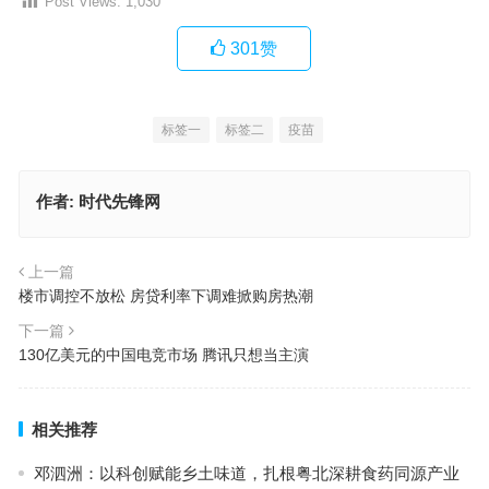
Post Views:
1,030
301
赞
标签一
标签二
疫苗
作者:
时代先锋网
上一篇
楼市调控不放松 房贷利率下调难掀购房热潮
下一篇
130亿美元的中国电竞市场 腾讯只想当主演
相关推荐
邓泗洲：以科创赋能乡土味道，扎根粤北深耕食药同源产业