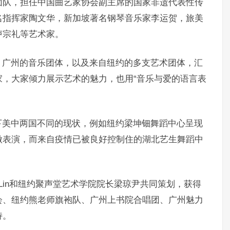
团队，担任中国曲艺家协会副主席的国家非遗代表性传
名指挥家陶文华，新加坡著名钢琴音乐家李运贺，旅美
卢宗礼等艺术家。
、广州的音乐团体，以及来自纽约的多支艺术团体，汇
，大家倾力展示艺术的魅力，也用“音乐与爱的语言表
下美中两国不同的现状，例如纽约梁坤钿舞蹈中心呈现
做表演，而来自疫情已被良好控制住的湖北艺生舞蹈中
 Lin和纽约聚声堂艺术学院院长梁琼尹共同策划，获得
会、纽约熊老师旗袍队、广州上书院合唱团、广州魅力
持。