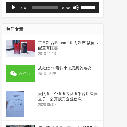
音
使
00:00
00:00
频
用
播
上
放
/
器
下
热门文章
箭
头
苹果新品iPhone 9即将发布 颜值和
键
配置有惊喜
来
2018-11-13
增
高
从微信7.0看张小龙思想的嬗变
或
2018-12-25
降
低
音
天眼查、企查查等商查平台钻法律
量。
空子，公开贩卖企业信息
2020-05-07