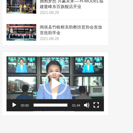
拥抱梦想 共赢未来—-H-MODEL福
建鳌峰东百旗舰店开业
2021-08-29
闽侯县竹岐榕东助教扶贫协会发放
首批助学金
2021-08-28
视
频
播
放
器
00:00
01:44