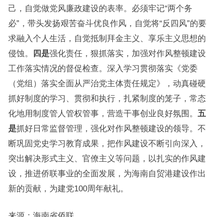
己，自觉做党风廉政建设的表率。必须牢记“两个务
必”，带头发扬艰苦奋斗优良作风，自觉将“反四风”的要
求融入个人生活，自觉抵制拜金主义、享乐主义思想的
侵蚀。
四是
强化责任，狠抓落实，加强对作风整顿建设
工作落实情况的督促检查。深入学习贯彻落实《党委
（党组）落实全面从严治党主体责任规定》，动真碰硬
抓好制度的学习、贯彻和执行，扎紧制度的笼子，常态
化地用制度管人管权管事，营造干事创业良好氛围。
五
是
抓好日常监督管理，强化对作风整顿建设的领导。不
断巩固党史学习教育成果，把作风建设不断引向深入，
突出解决形式主义、官僚主义等问题，以扎实的作风建
设，推进侨联事业的全面发展，为海南自贸港建设作出
新的贡献，为建党100周年献礼。
来源：海南省侨联