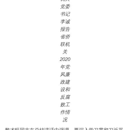
党委
书记
李诚
报告
省侨
联机
关
2020
年党
风廉
政建
设和
反腐
败工
作情
况