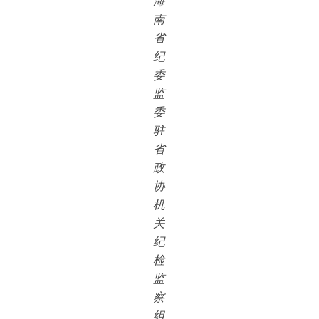
海
南
省
纪
委
监
委
驻
省
政
协
机
关
纪
检
监
察
组