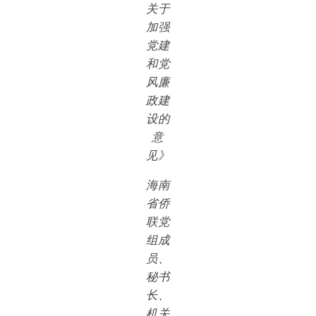
关于
加强
党建
和党
风廉
政建
设的
意
见》
海南
省侨
联党
组成
员、
秘书
长、
机关