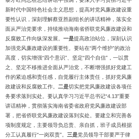
黎才旺同志在总结讲话中强调，要深入学习贯彻习近平
新时代中国特色社会主义思想，提高对党风廉政建设重
要性认识，深刻理解蔡亚胜副组长的讲话精神，落实全
面从严治党要求，持续推动海南省侨联党风廉政建设和
反腐败工作向纵深发展。
一是
提高政治站位，深刻认识
加强党风廉政建设的重要性。要站在“两个维护”的政治
高度，切实增强“四个意识”、坚定“四个自信”，一以贯
之、坚定不移推进全面从严治党，不断增强抓好党建工
作的紧迫感和责任感，自觉履行主体责任，抓好党风廉
政建设和反腐败工作。
二是
切实把党风廉政建设各项任
务要求落到实处。要认真学习习近平总书记“4.13”重要
讲话精神，贯彻落实海南省委省政府党风廉政建设部
署，把省侨联党风廉政建设落到实处。要建立和完善各
项制度规定，主要领导负总责、亲自抓，班子成员根据
分工认真履行“一岗双责”。
三是
党员领导干部要严于律