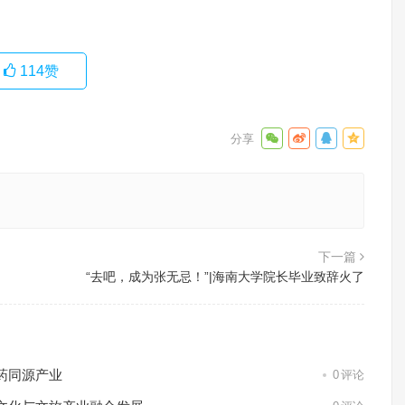
114
赞
下一篇
“去吧，成为张无忌！”|海南大学院长毕业致辞火了
药同源产业
0
评论