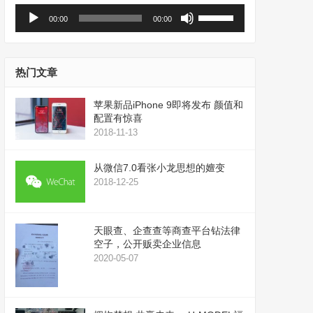
音
使
00:00
00:00
频
用
播
上
放
/
器
下
热门文章
箭
头
苹果新品iPhone 9即将发布 颜值和
键
配置有惊喜
来
2018-11-13
增
高
从微信7.0看张小龙思想的嬗变
或
2018-12-25
降
低
音
天眼查、企查查等商查平台钻法律
量。
空子，公开贩卖企业信息
2020-05-07