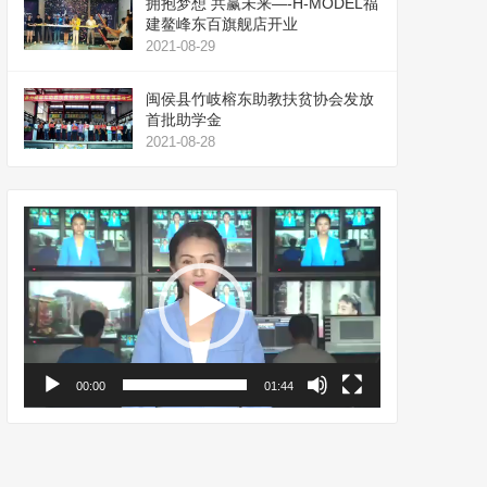
拥抱梦想 共赢未来—-H-MODEL福
建鳌峰东百旗舰店开业
2021-08-29
闽侯县竹岐榕东助教扶贫协会发放
首批助学金
2021-08-28
视
频
播
放
器
00:00
01:44