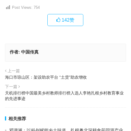
Post Views:
754
142
赞
作者:
中国传真
上一篇
海口市琼山区：架设助农平台 “土货”助农增收
下一篇
天机排行榜中国最美乡村教师排行榜入选人李艳扎根乡村教育事业
的先进事迹
相关推荐
邓泗洲：以科创赋能乡土味道，扎根粤北深耕食药同源产业