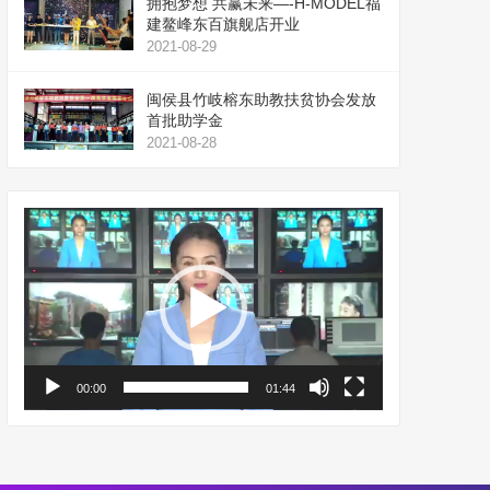
拥抱梦想 共赢未来—-H-MODEL福
建鳌峰东百旗舰店开业
2021-08-29
闽侯县竹岐榕东助教扶贫协会发放
首批助学金
2021-08-28
视
频
播
放
器
00:00
01:44