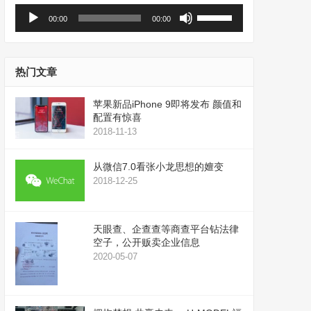
音
使
00:00
00:00
频
用
播
上
放
/
器
下
热门文章
箭
头
苹果新品iPhone 9即将发布 颜值和
键
配置有惊喜
来
2018-11-13
增
高
从微信7.0看张小龙思想的嬗变
或
2018-12-25
降
低
音
天眼查、企查查等商查平台钻法律
量。
空子，公开贩卖企业信息
2020-05-07