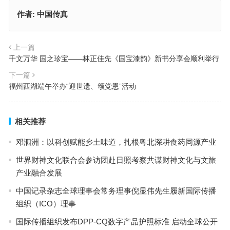
作者:
中国传真
上一篇
千文万华 国之珍宝——林正佳先《国宝漆韵》新书分享会顺利举行
下一篇
福州西湖端午举办“迎世遗、颂党恩”活动
相关推荐
邓泗洲：以科创赋能乡土味道，扎根粤北深耕食药同源产业
世界财神文化联合会参访团赴日照考察共谋财神文化与文旅
产业融合发展
中国记录杂志全球理事会常务理事倪显伟先生履新国际传播
组织（ICO）理事
国际传播组织发布DPP-CQ数字产品护照标准 启动全球公开