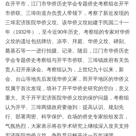
在开平市，江门市华侨历史学会专题侨史考察组在开平
市侨联、三埠街道办负责人带领下，考察了新近发现的
三埠宏济医院华侨义坟。该华侨义坟始建于民国二十一
年（1932年），至今近90年历史。考察组的专家对华侨
义坟的遗址包括牌坊、凉亭、拜庭、华侨义坟、碑刻、
奠基石等一一进行拍摄、记录。随后，江门市华侨历史
学会专题侨史考察组与开平市侨联、三埠镇政府有关负
责人召开座谈会。考察组认为，上世纪九十以来，新
会、台山等地先后发现华侨义冢，而开平地区的华侨义
坟属于首次发现，填补了开平华侨史研究的空白，意义
重大。关于开平宏济医院华侨义坟的保护问题，考察组
认为开平、三埠两级政府要做到：提高认识、规划先
行、部署周密、科学保护。在场的侨史专家纷纷发言，
气氛热烈，大家表示将在学术研究上继续深入攻关支持
宏济医院华侨义坟，争取早日解开这一百年谜团。