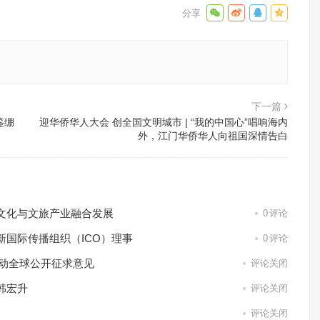
下一篇
鉴绷
迎华侨华人大会 创全国文明城市 | “我的中国心”唱响海内
外，江门华侨华人向祖国深情告白
文化与文旅产业融合发展
0
评论
国际传播组织（ICO）理事
0
评论
启动全球公开征求意见
评论关闭
韩宏升
评论关闭
评论关闭