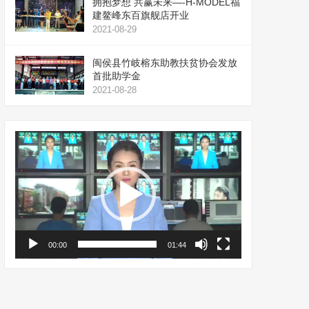
拥抱梦想 共赢未来—-H-MODEL福
建鳌峰东百旗舰店开业
2021-08-29
闽侯县竹岐榕东助教扶贫协会发放
首批助学金
2021-08-28
视
频
播
放
器
00:00
01:44