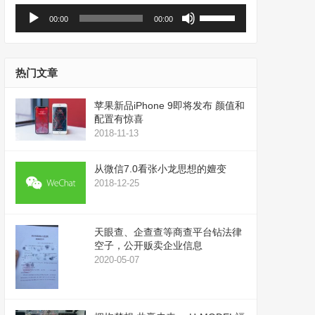
音
使
00:00
00:00
频
用
播
上
放
/
器
下
热门文章
箭
头
苹果新品iPhone 9即将发布 颜值和
键
配置有惊喜
来
2018-11-13
增
高
从微信7.0看张小龙思想的嬗变
或
2018-12-25
降
低
音
天眼查、企查查等商查平台钻法律
量。
空子，公开贩卖企业信息
2020-05-07