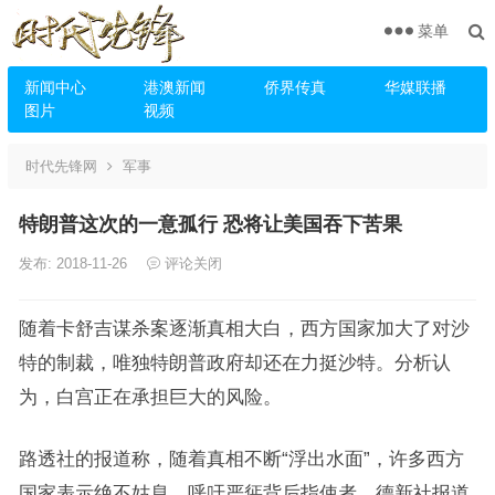
菜单
新闻中心
港澳新闻
侨界传真
华媒联播
图片
视频
时代先锋网
军事
特朗普这次的一意孤行 恐将让美国吞下苦果
发布: 2018-11-26
评论关闭
随着卡舒吉谋杀案逐渐真相大白，西方国家加大了对沙
特的制裁，唯独特朗普政府却还在力挺沙特。分析认
为，白宫正在承担巨大的风险。
路透社的报道称，随着真相不断“浮出水面”，许多西方
国家表示绝不姑息，呼吁严惩背后指使者。德新社报道