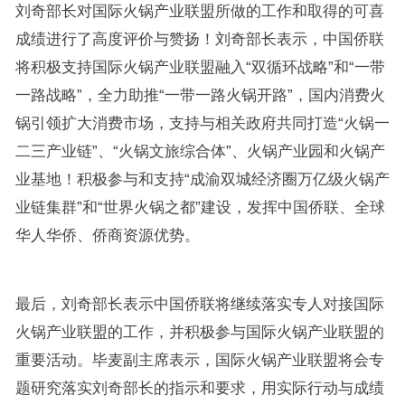
刘奇部长对国际火锅产业联盟所做的工作和取得的可喜
成绩进行了高度评价与赞扬！刘奇部长表示，中国侨联
将积极支持国际火锅产业联盟融入“双循环战略”和“一带
一路战略”，全力助推“一带一路火锅开路”，国内消费火
锅引领扩大消费市场，支持与相关政府共同打造“火锅一
二三产业链”、“火锅文旅综合体”、火锅产业园和火锅产
业基地！积极参与和支持“成渝双城经济圈万亿级火锅产
业链集群”和“世界火锅之都”建设，发挥中国侨联、全球
华人华侨、侨商资源优势。
最后，刘奇部长表示中国侨联将继续落实专人对接国际
火锅产业联盟的工作，并积极参与国际火锅产业联盟的
重要活动。毕麦副主席表示，国际火锅产业联盟将会专
题研究落实刘奇部长的指示和要求，用实际行动与成绩