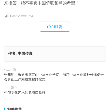
来报答，绝不辜负中国侨联领导的希望！
Post Views:
754
161
赞
作者:
中国传真
上一篇
张建明、朱敏出席萧山中华文化学院、浙江中华文化海外传播促进
会萧山工作站成立授牌仪式
下一篇
中俄文化艺术沙龙海口举行
相关推荐