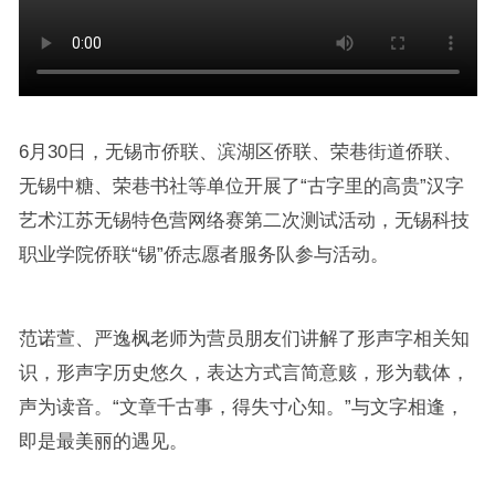
6月30日，无锡市侨联、滨湖区侨联、荣巷街道侨联、
无锡中糖、荣巷书社等单位开展了“古字里的高贵”汉字
艺术江苏无锡特色营网络赛第二次测试活动，无锡科技
职业学院侨联“锡”侨志愿者服务队参与活动。
范诺萱、严逸枫老师为营员朋友们讲解了形声字相关知
识，形声字历史悠久，表达方式言简意赅，形为载体，
声为读音。“文章千古事，得失寸心知。”与文字相逢，
即是最美丽的遇见。