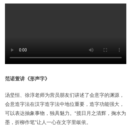
范诺萱讲《形声字》
汤坚恒、徐淳老师为营员朋友们讲述了会意字的渊源，
会意造字法在汉字造字法中地位重要，造字功能强大，
可以表达抽象事物，独具魅力。“揽日月之清辉，掬水为
墨，折柳作笔”让人一心在文字里皈依。