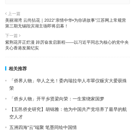
上一篇
美丽湖湾 云尚拈花｜2022“亲情中华•为你讲故事”江苏网上常规营
第三期无锡段滨湖主场即将启幕！
下一篇
紫荆花开正烂漫 踔厉奋发启新程——以习近平同志为核心的党中央
关心香港发展纪实
相关推荐
「侨界人物」华人之光！委内瑞拉华人岑翠仪赈灾大爱获殊
荣
「侨乡人物」开平乡贤梁向荣：一生萦绕家国梦
【五邑侨史研究】胡锦雅：他为中国共产党培养了最早的航
空人才
五洲四海“云”端聚 笔墨同绘中国情