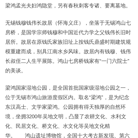
梁鸿孟光夫妇鸿隐堂，另有春秋刺客专诸、要离墓地。
无锡钱穆钱伟长故居（怀海义庄），坐落于无锡鸿山七
房桥，是国学宗师钱穆和中国近代力学之父钱伟长旧时
居所。故居在原钱氏家族旧址上按钱氏鼎盛时期建筑规
模重建而成，别具江南水乡风味。故居内有钱穆、钱伟
长叔侄二人生平展陈。鸿山七房桥钱家有“一门六院士”
的美谈。
梁鸿国家湿地公园，是全国首批国家级湿地公园之一，
位于无锡市鸿山旅游度假区内。取名“梁鸿”，是为纪念
东汉高士、文学家梁鸿。公园拥有得天独厚的自然环
境，坐拥3200年吴地文明，凸显了农耕文化、水利文
化、民居文化、桥文化、水文化等吴地文化精
华。 鸿山遗址博物馆，全国十大考古新发现、第六