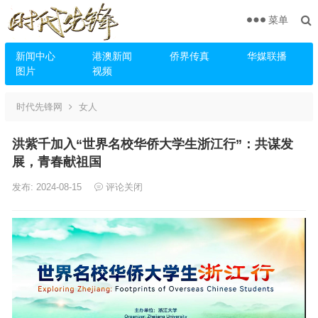
菜单
新闻中心
港澳新闻
侨界传真
华媒联播
图片
视频
时代先锋网
女人
洪紫千加入“世界名校华侨大学生浙江行”：共谋发
展，青春献祖国
发布: 2024-08-15
评论关闭