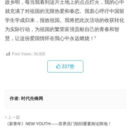
故乡明，每当我看到这片土地上的点点灯火，我的心中
就充满了对祖国的无限热爱和眷恋。我衷心呼吁中国留
学生学成归来，报效祖国。我将把此次活动的收获转化
为实际行动，为祖国的繁荣富强贡献自己的青春和智
慧，让这份爱国情怀在我心中永远燃烧！”
Post Views:
34,926
337
赞
作者:
时代先锋网
上一篇
《新青年》NEW YOUTH——世界洪门组织重要舆论阵地！