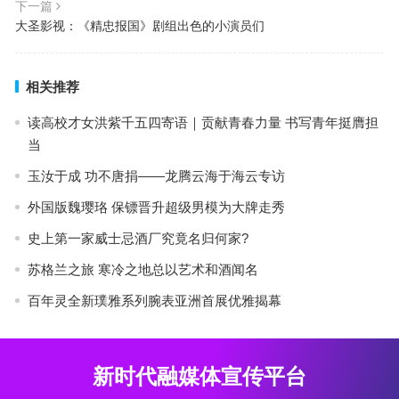
下一篇
大圣影视：《精忠报国》剧组出色的小演员们
相关推荐
读高校才女洪紫千五四寄语｜贡献青春力量 书写青年挺膺担
当
玉汝于成 功不唐捐——龙腾云海于海云专访
外国版魏璎珞 保镖晋升超级男模为大牌走秀
史上第一家威士忌酒厂究竟名归何家?
苏格兰之旅 寒冷之地总以艺术和酒闻名
百年灵全新璞雅系列腕表亚洲首展优雅揭幕
新时代融媒体宣传平台