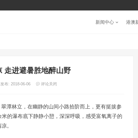
新闻中心
港澳
 走进避暑胜地醉山野
发布: 2018-06-06
评论关闭
，翠潭林立，在幽静的山间小路拾阶而上，更有挺拔参
余米的瀑布底下静静小憩，深深呼吸，感受富氧离子的
清凉。