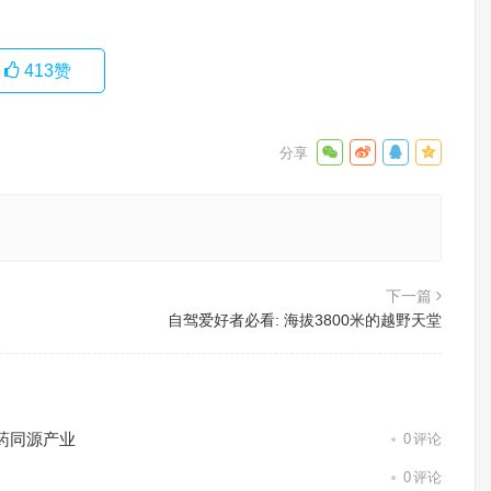
413
赞
下一篇
自驾爱好者必看: 海拔3800米的越野天堂
药同源产业
0
评论
0
评论