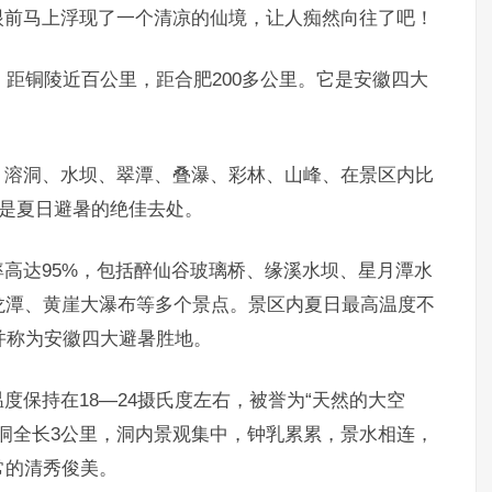
眼前马上浮现了一个清凉的仙境，让人痴然向往了吧！
，距铜陵近百公里，距合肥200多公里。它是安徽四大
，溶洞、水坝、翠潭、叠瀑、彩林、山峰、在景区内比
，是夏日避暑的绝佳去处。
高达95%，包括醉仙谷玻璃桥、缘溪水坝、星月潭水
龙潭、黄崖大瀑布等多个景点。景区内夏日最高温度不
并称为安徽四大避暑胜地。
度保持在18—24摄氏度左右，被誉为“天然的大空
溶洞全长3公里，洞内景观集中，钟乳累累，景水相连，
常的清秀俊美。