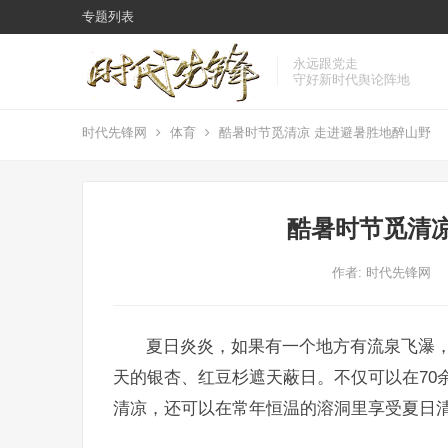
专题列表
永远跟党走
守好新时代舆论阵地
时代先锋网
体育
酷暑时节觅清凉 走进避暑胜地醉山野
酷暑时节觅清凉
作者:
时代先锋网
夏日炎炎，如果有一个地方有流泉飞瀑
天的银杏、红豆杉遮天蔽日。不仅可以在70
清凉，还可以在常年恒温的溶洞里享受夏日