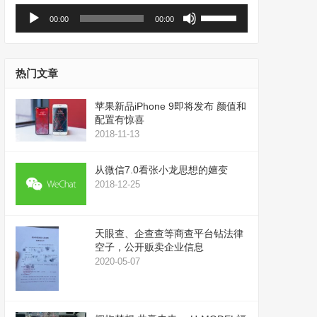
音
使
00:00
00:00
频
用
播
上
放
/
器
下
热门文章
箭
头
苹果新品iPhone 9即将发布 颜值和
键
配置有惊喜
来
2018-11-13
增
高
从微信7.0看张小龙思想的嬗变
或
2018-12-25
降
低
音
天眼查、企查查等商查平台钻法律
量。
空子，公开贩卖企业信息
2020-05-07