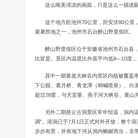
这么唯美清凉的画面，只是这么一描述
这个地方距池州70公里，距安庆80公里
避暑胜地之一，池州市石台醉山野度假区。
醉山野度假区位于安徽省池州市石台县
比皆是。景区内温度比外面平均低8—10度
其中一期黄崖大峡谷内景区内植被覆盖率
下公园、素月桥、青龙潭（呐喊喷泉）、白
超过28度，与天堂寨、燕子河大峡谷、黄山
另外二期慈云古洞景区常年恒温，洞内温
调”。溶洞已于7月1日正式对外开放，整个
步步有景，并有地下河从洞内蜿蜒而出，非