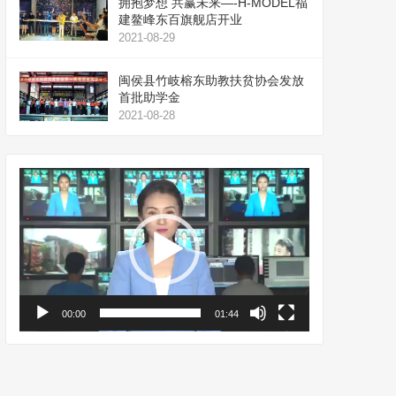
拥抱梦想 共赢未来—-H-MODEL福
建鳌峰东百旗舰店开业
2021-08-29
闽侯县竹岐榕东助教扶贫协会发放
首批助学金
2021-08-28
视
频
播
放
器
00:00
01:44