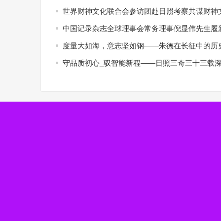
世界财神文化联合会参访团赴日照考察共谋财神
中国记录杂志全球理事会常务理事倪显伟先生履新
度量大如海，意志坚如钢——朱德在长征中的历
守品质初心_驭智能新程——日照三奇三十三载