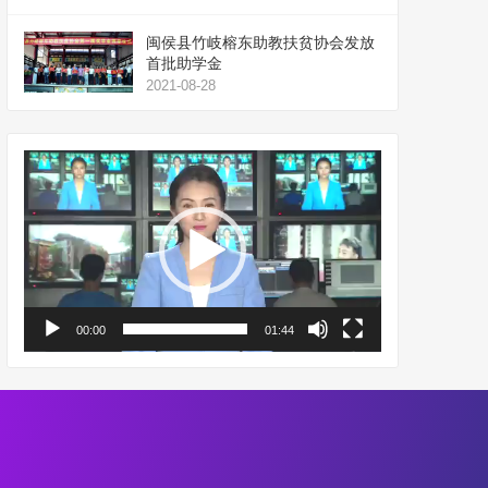
闽侯县竹岐榕东助教扶贫协会发放
首批助学金
2021-08-28
视
频
播
放
器
00:00
01:44