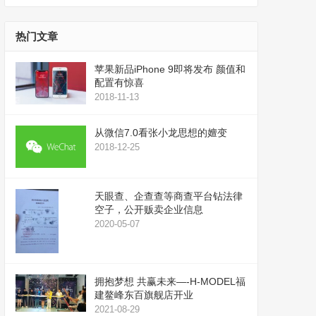
播
上
放
/
器
下
热门文章
箭
头
苹果新品iPhone 9即将发布 颜值和
键
配置有惊喜
来
2018-11-13
增
高
从微信7.0看张小龙思想的嬗变
或
2018-12-25
降
低
音
天眼查、企查查等商查平台钻法律
量。
空子，公开贩卖企业信息
2020-05-07
拥抱梦想 共赢未来—-H-MODEL福
建鳌峰东百旗舰店开业
2021-08-29