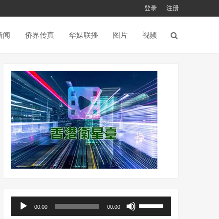
登录
注册
新闻
侨界传真
华媒联播
图片
视频
音
使
00:00
00:00
频
用