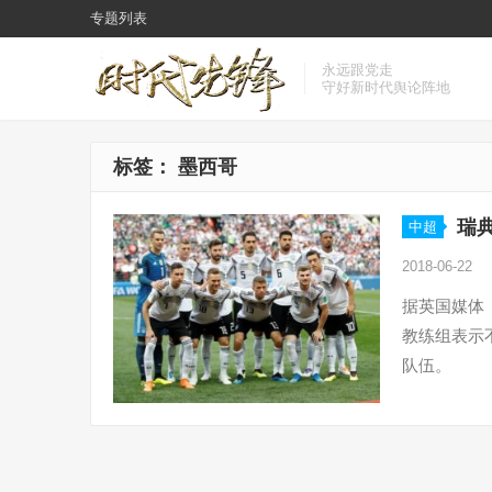
专题列表
永远跟党走
守好新时代舆论阵地
标签：
墨西哥
瑞
中超
2018-06-22
据英国媒体
教练组表示
队伍。