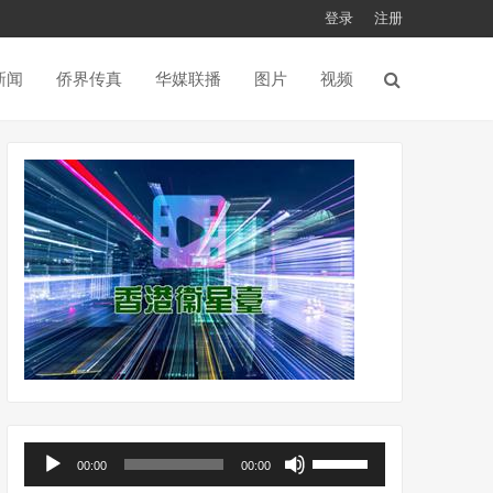
登录
注册
新闻
侨界传真
华媒联播
图片
视频
音
使
00:00
00:00
频
用