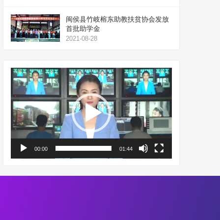
闽侯县竹岐榕东助教扶贫协会发放
首批助学金
2021-08-28
视
频
播
放
器
00:00
01:44