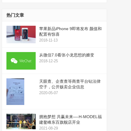
播
上
放
/
器
下
热门文章
箭
头
苹果新品iPhone 9即将发布 颜值和
键
配置有惊喜
来
2018-11-13
增
高
从微信7.0看张小龙思想的嬗变
或
2018-12-25
降
低
音
天眼查、企查查等商查平台钻法律
量。
空子，公开贩卖企业信息
2020-05-07
拥抱梦想 共赢未来—-H-MODEL福
建鳌峰东百旗舰店开业
2021-08-29