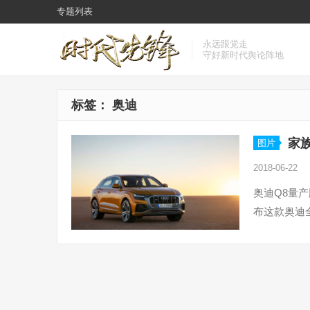
专题列表
永远跟党走
守好新时代舆论阵地
标签：
奥迪
家族
图片
2018-06-22
奥迪Q8量
布这款奥迪