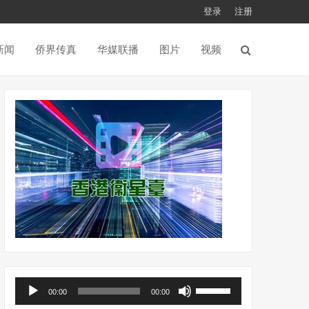
登录
注册
新闻
侨界传真
华媒联播
图片
视频
音
使
00:00
00:00
频
用