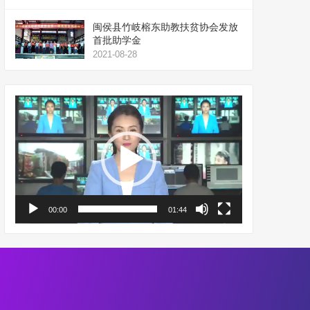
闽侯县竹岐榕东助教扶贫协会发放
首批助学金
2021-08-28
视
频
播
放
器
00:00
01:44