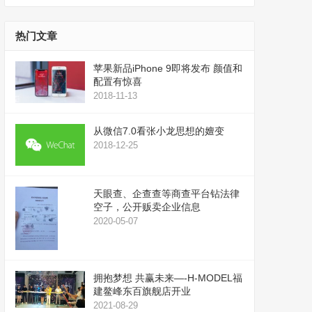
播
上
放
/
器
下
热门文章
箭
头
苹果新品iPhone 9即将发布 颜值和
键
配置有惊喜
来
2018-11-13
增
高
从微信7.0看张小龙思想的嬗变
或
2018-12-25
降
低
音
天眼查、企查查等商查平台钻法律
量。
空子，公开贩卖企业信息
2020-05-07
拥抱梦想 共赢未来—-H-MODEL福
建鳌峰东百旗舰店开业
2021-08-29