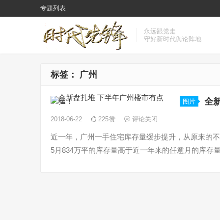
专题列表
永远跟党走
守好新时代舆论阵地
标签：
广州
全
图片
2018-06-22
225
赞
评论关闭
近一年，广州一手住宅库存量缓步提升，从原来的不到7
5月834万平的库存量高于近一年来的任意月的库存