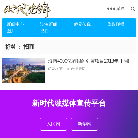
菜单
新闻中心
港澳新闻
侨界传真
华媒联播
图片
视频
标签：
招商
海南4000亿的招商引资项目2018年开启!
267
赞
评论关闭
新时代融媒体宣传平台
人民网
新华网