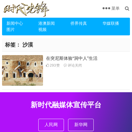
菜单
新闻中心
港澳新闻
侨界传真
华媒联播
图片
视频
标签：
沙漠
在突尼斯体验“洞中人”生活
293
赞
评论关闭
新时代融媒体宣传平台
人民网
新华网