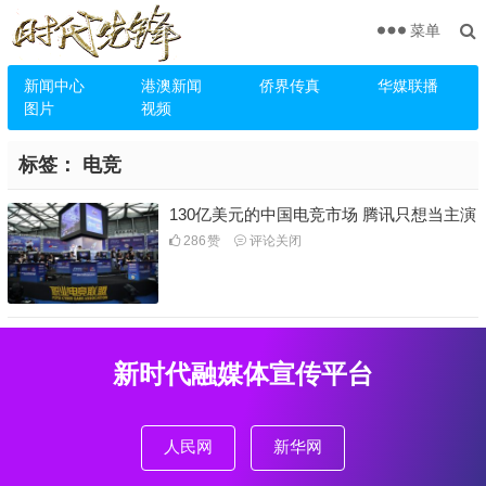
菜单
新闻中心
港澳新闻
侨界传真
华媒联播
图片
视频
标签：
电竞
130亿美元的中国电竞市场 腾讯只想当主演
286
赞
评论关闭
新时代融媒体宣传平台
人民网
新华网