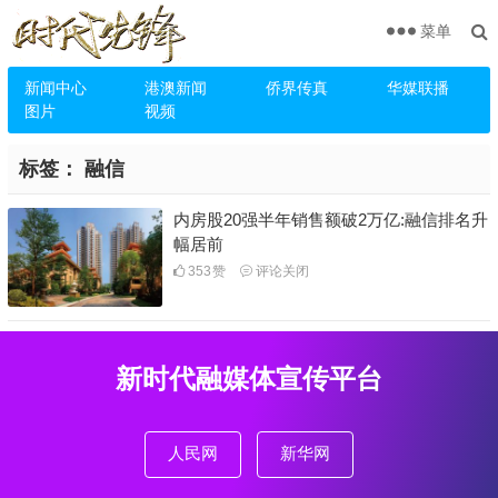
菜单
新闻中心
港澳新闻
侨界传真
华媒联播
图片
视频
标签：
融信
内房股20强半年销售额破2万亿:融信排名升
幅居前
353
赞
评论关闭
新时代融媒体宣传平台
人民网
新华网