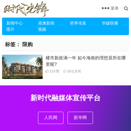
菜单
新闻中心
港澳新闻
侨界传真
华媒联播
图片
视频
标签：
限购
楼市新政满一年 如今海南的理想居所在哪
里呢?
316
赞
评论关闭
新时代融媒体宣传平台
人民网
新华网