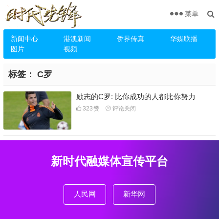
菜单
新闻中心
港澳新闻
侨界传真
华媒联播
图片
视频
标签：
C罗
励志的C罗: 比你成功的人都比你努力
323
赞
评论关闭
新时代融媒体宣传平台
人民网
新华网