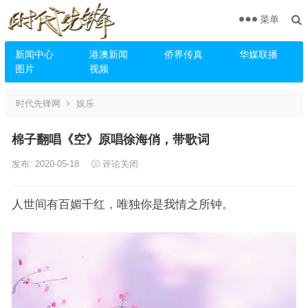
菜单
新闻中心
港澳新闻
侨界传真
华媒联播
图片
视频
时代先锋网
娱乐
棉子翻唱《空》原唱徐海俏，带歌词
发布: 2020-05-18
评论关闭
人世间有百媚千红，唯独你是我情之所钟。