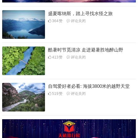
盛夏喀纳斯，踏上寻找水怪之旅
364
赞
评论关闭
酷暑时节觅清凉 走进避暑胜地醉山野
413
赞
评论关闭
自驾爱好者必看: 海拔3800米的越野天堂
519
赞
评论关闭