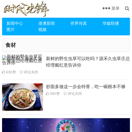
菜单
新闻中心
港澳新闻
侨界传真
华媒联播
图片
视频
食材
新鲜的野生虫草可以吃吗？源禾久虫草庄总
经理戴红意告诉你
436
赞
评论关闭
炒面多做这一步会特香，吃一碗根本不够
360
赞
评论关闭