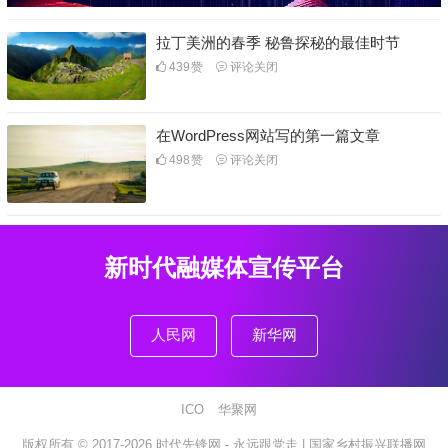
拉丁美洲的春季 秘鲁探秘的最佳时节
439
赞
评论关闭
在WordPress网站写的第一篇文章
498
赞
评论关闭
新时代融媒体宣传平台
人民网
新华网
ICO
华聚网
版权所有 © 2017-2026
时代先锋网 - 永远跟党走 |
国家乡村振兴联播网