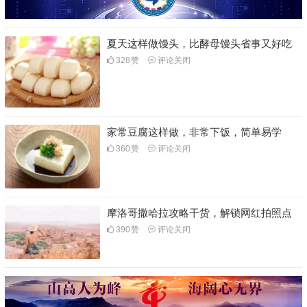
夏天这样做馒头，比酵母馒头省事又好吃
328
赞
评论关闭
家常豆腐这样做，非常下饭，简单易学
360
赞
评论关闭
摩洛哥撒哈拉攻略干货，解锁网红拍照点
390
赞
评论关闭