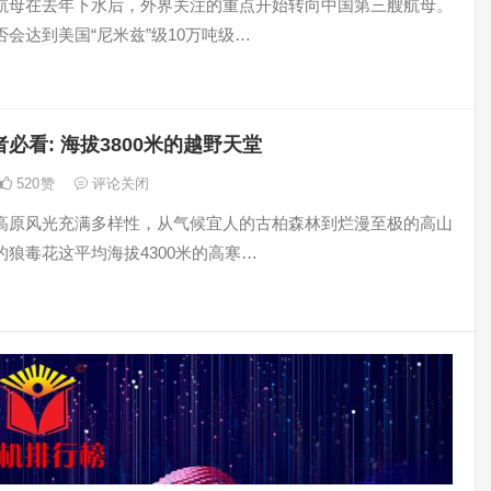
航母在去年下水后，外界关注的重点开始转向中国第三艘航母。
会达到美国“尼米兹”级10万吨级…
必看: 海拔3800米的越野天堂
520
赞
评论关闭
高原风光充满多样性，从气候宜人的古柏森林到烂漫至极的高山
的狼毒花这平均海拔4300米的高寒…