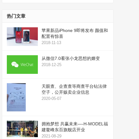
播
上
放
/
器
下
热门文章
箭
头
苹果新品iPhone 9即将发布 颜值和
键
配置有惊喜
来
2018-11-13
增
高
从微信7.0看张小龙思想的嬗变
或
2018-12-25
降
低
音
天眼查、企查查等商查平台钻法律
量。
空子，公开贩卖企业信息
2020-05-07
拥抱梦想 共赢未来—-H-MODEL福
建鳌峰东百旗舰店开业
2021-08-29