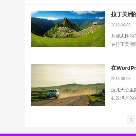
拉丁美洲
2018-06-06
从标志性的
在拉丁美洲
在Word
2018-06-05
这几天心里
在这满月的
文
1
章
分