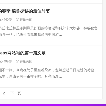
的春季 秘鲁探秘的最佳时节
440
赞
评论关闭
马丘比丘和圣谷到风景如画的喀喀湖和科尔卡大峡谷，神秘秘鲁
独具一格，也吸引着越来越多的中国游…
Press网站写的第一篇文章
499
赞
评论关闭
颇不宁静。今晚在院子里坐着乘凉，忽然想起日日走过的荷塘，
光里，总该另有一番样子吧。月亮渐渐…
2
下一页