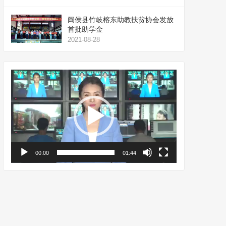
闽侯县竹岐榕东助教扶贫协会发放
首批助学金
2021-08-28
视
频
播
放
器
00:00
01:44