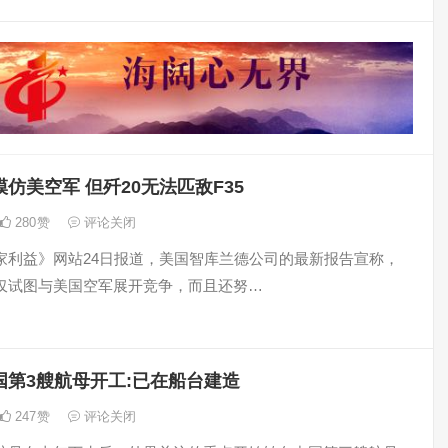
仿美空军 但歼20无法匹敌F35
280
赞
评论关闭
家利益》网站24日报道，美国智库兰德公司的最新报告宣称，
仅试图与美国空军展开竞争，而且还努…
国第3艘航母开工:已在船台建造
247
赞
评论关闭