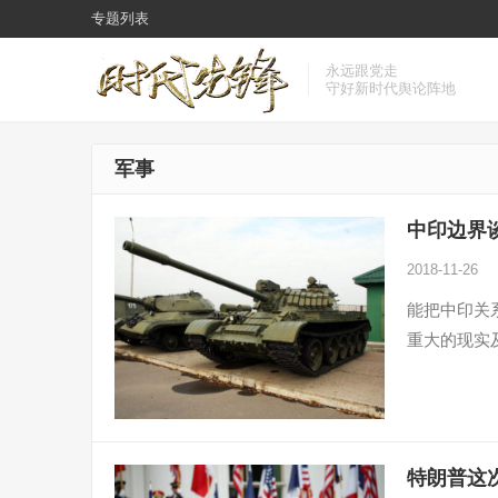
专题列表
永远跟党走
守好新时代舆论阵地
军事
中印边界
2018-11-26
能把中印关
重大的现实
特朗普这