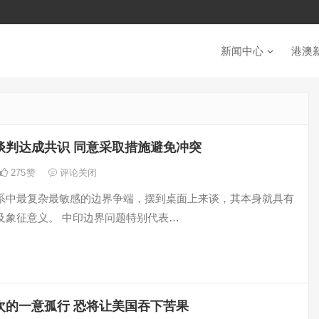
新闻中心
港澳
谈判达成共识 同意采取措施避免冲突
275
赞
评论关闭
系中最复杂最敏感的边界争端，摆到桌面上来谈，其本身就具有
及象征意义。 中印边界问题特别代表…
次的一意孤行 恐将让美国吞下苦果