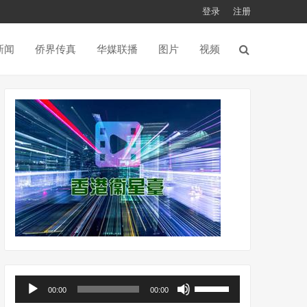
登录
注册
新闻
侨界传真
华媒联播
图片
视频
音
使
00:00
00:00
频
用