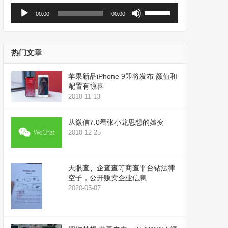
音
使
00:00
00:00
频
用
播
上
放
/
器
下
热门文章
箭
头
苹果新品iPhone 9即将发布 颜值和
键
配置有惊喜
来
2018-11-13
增
高
从微信7.0看张小龙思想的嬗变
或
2018-12-25
降
低
音
天眼查、企查查等商查平台钻法律
量。
空子，公开贩卖企业信息
2020-05-07