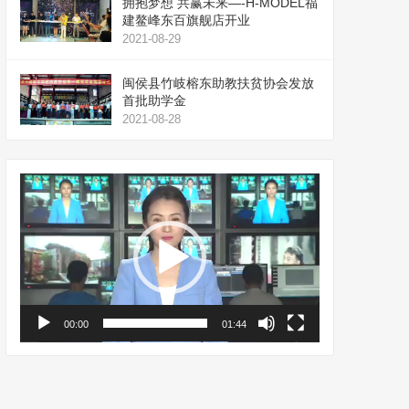
拥抱梦想 共赢未来—-H-MODEL福
建鳌峰东百旗舰店开业
2021-08-29
闽侯县竹岐榕东助教扶贫协会发放
首批助学金
2021-08-28
视
频
播
放
器
00:00
01:44