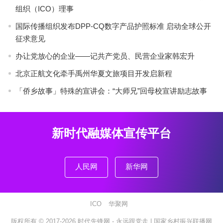
组织（ICO）理事
国际传播组织发布DPP-CQ数字产品护照标准 启动全球公开
征求意见
办让党放心的企业——记共产党员、民营企业家韩宏升
北京正航文化牵手禹州华夏文旅项目开发启新程
「侨乡故事」特殊的宣讲会：“大师兄”回母校宣讲励志故事
新时代融媒体宣传平台
人民网
新华网
ICO
华聚网
版权所有 © 2017-2026
时代先锋网 - 永远跟党走 |
国家乡村振兴联播网