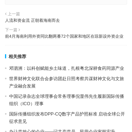
上一篇
人流和资金流 正朝着海南而去
下一篇
前4月海南利用外资同比翻两番72个国家和地区在琼新设外资企业
相关推荐
邓泗洲：以科创赋能乡土味道，扎根粤北深耕食药同源产业
世界财神文化联合会参访团赴日照考察共谋财神文化与文旅
产业融合发展
中国记录杂志全球理事会常务理事倪显伟先生履新国际传播
组织（ICO）理事
国际传播组织发布DPP-CQ数字产品护照标准 启动全球公开
征求意见
办让党放心的企业——记共产党员、民营企业家韩宏升