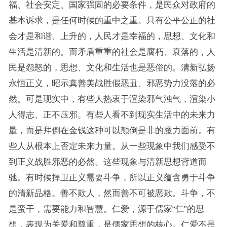
福、社会安定、国家强固的必要条件，是民众对政府的
基本诉求，是任何时候的重中之重。只有公平公正的社
会才是和谐、上升的，人民才是幸福的，思想、文化和
生活是清新的。而矛盾重重的社会是腐朽、衰落的，人
民是怨怒的，思想、文化和生活也是恶俗的。清新弘扬
永恒正义，昭示真善美战胜假恶丑、邪恶势力没落的必
然。可是现实中，有些人热衷于渲染邪气浊气，渲染小
人得志、正不压邪。有些人看不到现实生活中的未来力
量，而是拜倒在金钱这种可以颠倒是非的魔力面前。有
些人从根本上否定未来力量。从一些现象中我们感受不
到正义战胜邪恶的必然。这些现象与清新思想背道而
驰。有时候捍卫正义需要斗争，所以正义蕴含勇于斗争
的清新品格。善不欺人，然而善不可被恶欺。斗争，不
是蛮干，需要能力和智慧。仁爱，源于儒家“仁”的思
想，表现为关爱和尊重，是儒家思想的核心。仁爱不是