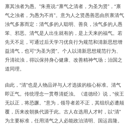
禀其浊者为愚。”朱熹说:“禀气之清者，为圣为贤”，“禀
气之浊者，为愚为不肖”。意为人之贤愚善恶由所禀清气
浊气多寡而定：清气多的人聪明、善良，浊气多的人愚
笨、邪恶。清气是人出生就有的，是上天来的福气。若
先天不足，可通过后天学习优良行为规范和清新思想增
益清气，也可“为圣为贤”。个人以清新思想规范行为、
升清祛浊，得以保持身心健康、改善精神气场；治国之
道同理。
由此，“清”也是人物品评与人才选拔的核心标准。清气
即正气。传统理念一贯尊清贬浊。《道德经》说，“侯王
无以正，将恐蹶。”意为，领导者若不正，其组织必遭颠
覆，历来改朝换代源于此。古人在选用人才时，以“清”
为主要标准，任用清气之人必能政治清明、国运昌隆。