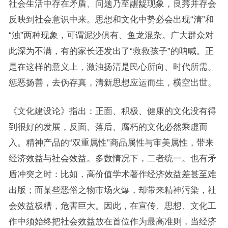
社会生活中存在矛盾、问题乃至龌龊现象，良莠并存会
反映到社会意识中来。思想和文化中势必会出现“清”和
“浊”两种现象，可谓泥沙俱有、鱼龙混杂。广大群众对
此深为不满，有的家长还发出了“救救孩子”的呐喊。正
是在这样的意义上，激浊扬清是民心所向、时代所需。
惩恶扬善，去伪存真，清新思想应运而生，横空出世。
《文化建设论》指出：正面、积极、健康的文化没有得
到很好的发展，反面、落后、腐朽的文化必然乘虚而
入。精神产品的“双重属性”商品属性与审美属性，带来
经济效益与社会效益。多数情况下，二者统一。也有矛
盾冲突之时：比如，高价值学术著作经济效益差甚至难
出版；而某些恶俗之物市场火爆，却带来精神污染，社
会效益极糟，危害巨大。因此，在宣传、思想、文化工
作中须始终把社会效益放在首位作为最高准则，当经济