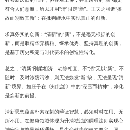
符合人们意愿，所以才用“清”限定“新”。王夫之强调“推
故而别致其新”：在批判继承中实现真正的创新。
求真务实的创新：“清新”的“新”，不是毫无根据的创
新，而是取精华弃糟粕、继承优秀、坚持真理的创新，
是基于历史积淀与时代要求的创造性转化。
总之，“清新”刚柔相济、动静相宜。不“清”无以“新”。不
随时、及时涤荡污浊，则无法焕发“新”貌，无法呈现“清
新”境界。如庄子在《知北游》中的“澡雪而精神”，净化
是焕新的前提。
清新思想蕴含朴素深刻的辩证智慧，必须时时在用、无
所不用。在健康领域体现为升清祛浊的调理法则实现心
神安定与能量循环通畅，是生命健康的根本要义。同