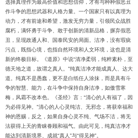
选择真理作为最高价值和思想信仰，才有与种种假恶丑
作斗争的思想武器和人格力量。一个国家只有以真理为
动力，才有前途和希望，激发无穷力量，引领民众战胜
腐朽，满怀勇于斗争、敢于创新的清新品格，摒弃假恶
丑，呈现政通人和、国泰民安的局面。洁净，没有瑕疵
污点，既指心境，也指自然环境和人文环境，这也是清
新的终极目标。《道原》中说“清净柔弱，纯粹素朴，至
德天地之道，故谓之真人。”纯真洁净才能成真人、达大
道。纯真不是愚蠢，更不是白纸任人涂抹，而是具有斗
争的智慧、能力，在斗争中保持自身洁净，如傲雪寒
梅，风霜不改本色。《圣经》言：“清心的人有福了，因
为必得见神。”清心的人心灵纯洁、无邪念，将获幸福和
神的恩赐，反之，如果自身心灵不纯、气场不洁，将无
法获得上天的青睐眷顾和福气。由此可见，纯真洁净才
能达到清新境界、成就“真人”与“得见神”。