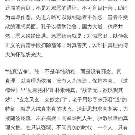
迂腐的善良，不是对邪恶的退让。不可盲目行善，助纣
为虐即作恶。先进方略可以做到恶者不作恶、善者不受
欺的理想局面。孔子以儒学治鲁，国力大增，秩序井
然，恶人纷纷出逃。惩恶扬善就是：对假恶丑，以伸张
正义的雷霆手段扫除荡涤；对真善美，以维护真理的博
大胸怀弘扬光大。
“纯真洁净”。纯，不是单纯幼稚，而是没有邪念。真，
真理，以真理为依据，没有人为捏造，保持本真。《道
德经》里“见素抱朴”即朴素纯真。“故常无，欲以观其
妙”，“玄之又玄，众妙之门”，老子用妙字来形容“道”的
特征，就是人纯真本真的状态。清新思想求真务实，力
戒随波逐流、左右摇摆；高举烛照人生、驱散黑暗的真
理火把。在只认强弱、不问真伪的时代，一个人，只有