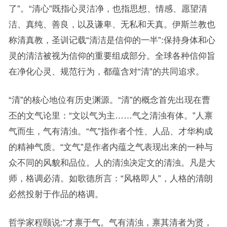
了”。“清心”既指心灵洁净，也指思想、情感、愿望清
洁、真纯、善良，以及谦卑、无私和天真。伊斯兰教也
称清真教，圣训记载“清洁是信仰的一半”:保持身体和心
灵的清洁被视为信仰的重要组成部分。全球各种信仰旨
在净化心灵、规范行为，都蕴含对“清”的共同追求。
“清”的核心地位有历史渊源。“清”的概念首先出现在曹
丕的文气论里：“文以气为主……气之清浊有体。”人禀
气而生，气有清浊。“气”指作者个性、人品、才华构成
的精神气质。“文气”是作者内蕴之气表现出来的一种与
众不同的风貌和品位。人的清浊决定文的清浊。凡是大
师，格调必清。如歌德所言：“风格即人”，人格的清朗
必然投射于作品的格调。
哲学家程颐说:“才禀于气。气有清浊，禀其清者为贤，