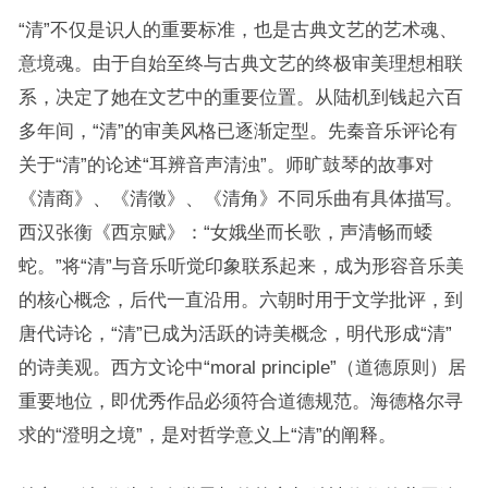
“清”不仅是识人的重要标准，也是古典文艺的艺术魂、
意境魂。由于自始至终与古典文艺的终极审美理想相联
系，决定了她在文艺中的重要位置。从陆机到钱起六百
多年间，“清”的审美风格已逐渐定型。先秦音乐评论有
关于“清”的论述“耳辨音声清浊”。师旷鼓琴的故事对
《清商》、《清徵》、《清角》不同乐曲有具体描写。
西汉张衡《西京赋》：“女娥坐而长歌，声清畅而蜲
蛇。”将“清”与音乐听觉印象联系起来，成为形容音乐美
的核心概念，后代一直沿用。六朝时用于文学批评，到
唐代诗论，“清”已成为活跃的诗美概念，明代形成“清”
的诗美观。西方文论中“moral principle”（道德原则）居
重要地位，即优秀作品必须符合道德规范。海德格尔寻
求的“澄明之境”，是对哲学意义上“清”的阐释。