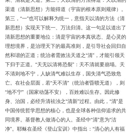
渠道（清新思想）方能得道（宇宙的根本原则规律）。
第三，“一”也可以解释为统一，意指天以清的方法（清
新思想）实现天下统一、万法归清。这一句足以道出了
清新思想的重要地位：清是宇宙的本真状态、是心灵的
理想境界，是治理天下的最高准则，是引导社会回归自
然和谐的正道；统治者需效法天道之“清”，才能引领天
下归于正道。“天无以清将恐裂”：天不清就要崩塌。天
不清则地不宁，人缺清气难以生存，国失清气恐致危
亡。在社会层面，若“天不清”（统治者昏聩无道），则
“地不宁”（国家动荡不安），百姓难以生存。因此修
身、治国，必经升清祛浊之“清新”过程。由此，“清”是
中国传统哲学思想的核心，也是全球各种信仰追求的共
同境界。基督教人做清心的人。圣经中“清”意为“洁
净”。耶稣在圣经《登山宝训》中指出：“清心的人有福